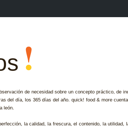
menú
 esperamos que tu experiencia en
Inicio
uestras tiendas. Contamos con más
rca propia, desde bebidas derivadas
Conócenos
ces y ensaldas.
Nuestro café
 la variedad que tenemos preparada
Nuestros productos
Arquitectura
os
Contacto
observación de necesidad sobre un concepto práctico, de in
ras del día, los 365 días del año. quick! food & more cuenta
a león.
erfección, la calidad, la frescura, el contenido, la utilidad,