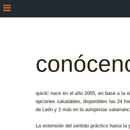
bienvenido a quick!
Gracias por acceder a nuestra página,
nuestro sitio sea tan grata como en n
de ochenta productos diferentes de ma
del café, incluyendo bagels, panes dul
Navega por la página y encuentra toda
para ti!
conócen
quick! nace en el año 2005, en base a la 
opciones saludables, disponibles las 24 ho
de León y 2 más en la autopistas salamanc
La extensión del sentido práctico hasta la p